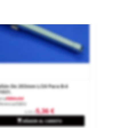
ñón De 203mm L/24 Para B-4
1931.
rca
RBModel
ferencia
35B52
5,36 €
5,95 €

AÑADIR AL CARRITO