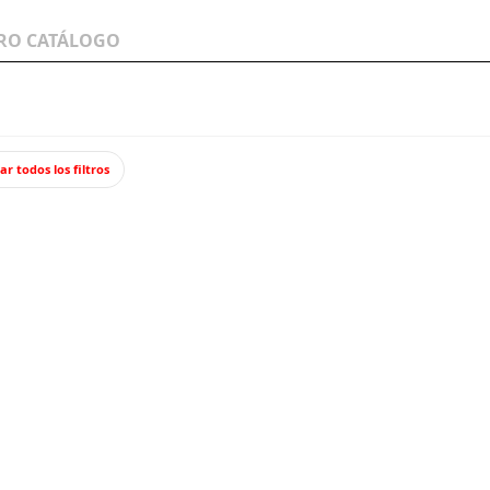
LOS A
WARGAMES Y
JUEGOS Y TCG
MINIATURAS
ar todos los filtros
n de 3.7cm para Flak 43 L/60.
Cañón d
RBMode
Cañón de 15.
aluminio y l
3,10