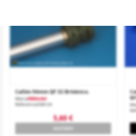
Cañón 94mm QF 32 Británico.
Ca
M
Marca
RBModel
Referencia
35B124
Ma
Re
5,60 €
AGOTADO