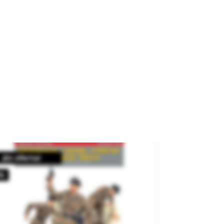
ldados Estadounidenses
scansando.
rca
MINIART
ferencia
35318
12,95 €
AGOTADO
¡En oferta!
%