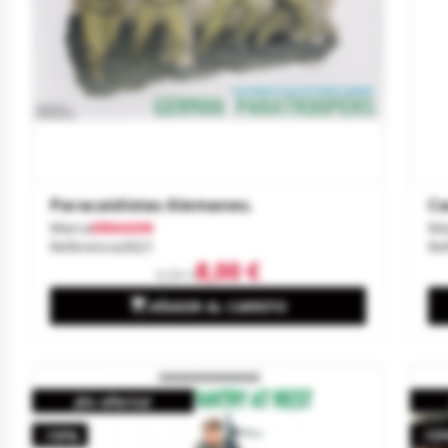
Paracaidistas Alemanes.
Ca
Marca
DRAGON
Ma
Referencia
3021
Re
8,00 €
9,50 €

AÑADIR AL CARRITO
¡En oferta!
-10%
-10