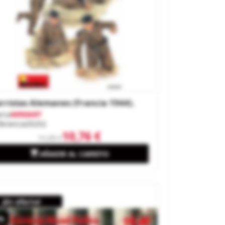
rristas Alemanes (Francia 1944).
rca
MINIART
ferencia
35252
10,76 €
11,95 €

AÑADIR AL CARRITO
¡En oferta!
%