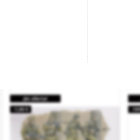
Infantería Alemana, Invierno.
So
De
Marca
ZVEZDA
Referencia
3627
Ma
Re
9,86 €
10,95 €

AÑADIR AL CARRITO
¡En oferta!
-1,50 €
-10