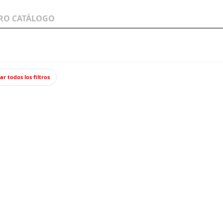
LOS A
WARGAMES Y
JUEGOS Y TCG
MINIATURAS
ar todos los filtros
 francesa.
Tripul
Kit de plásti
II Guerra Mu
10,95 €
9,85