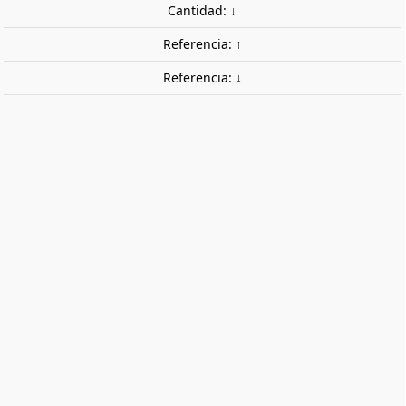
Cantidad: ↓
Referencia: ↑
Referencia: ↓
Contraataque soviético. MASTER BOX
3563
Kit de plástico para montar un grupo de infantería
soviética.
10,95 €
Impuestos incluidos