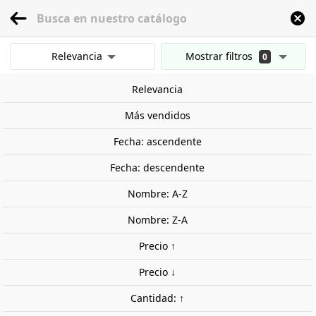
menu
0
Relevancia
Mostrar filtros
0
Inicio
Maquetas
Militar
Escala 1:35
Fuerzas de infantería
Contraataq
Mostrar resultados
Relevancia
Borrar todos los filtros
Fuera de stock
Más vendidos
Fecha: ascendente
Fecha: descendente
Nombre: A-Z
Nombre: Z-A
Precio ↑
Precio ↓
Cantidad: ↑