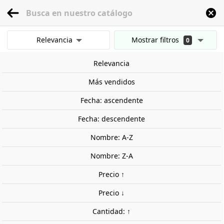
menu
0
Relevancia
Mostrar filtros
0
Inicio
Herramientas
Rodillos texturizados
MEGA Rodillo Texturizado Pav
Mostrar resultados
Relevancia
Borrar todos los filtros
Más vendidos
Fecha: ascendente
Fecha: descendente
Nombre: A-Z
Nombre: Z-A
Precio ↑
Precio ↓
Cantidad: ↑