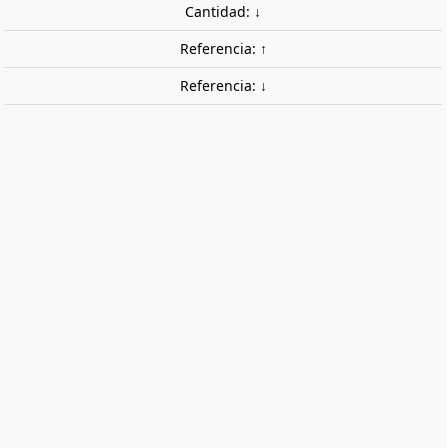
Cantidad: ↓
Referencia: ↑
Referencia: ↓
MEGA Rodillo Texturizado Pavimento.
GREEN STUFF WORLD 364763
MEGA Rodillo Texturizado Pavimento.
18,05 €
Impuestos incluidos