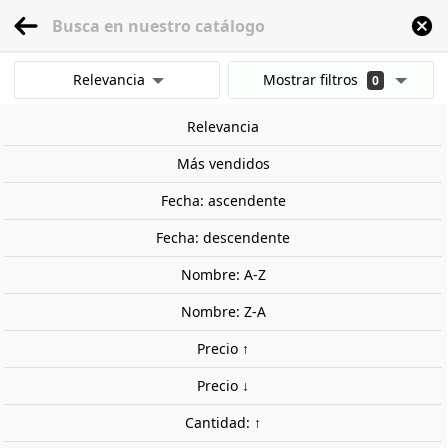
menu
0
Relevancia
Mostrar filtros
0
Inicio
Herramientas
Herramientas eléctricas
Soldadura
Soldador a ga
Mostrar resultados
Relevancia
Borrar todos los filtros
Más vendidos
Fecha: ascendente
Fecha: descendente
Nombre: A-Z
Nombre: Z-A
Precio ↑
Precio ↓
Cantidad: ↑