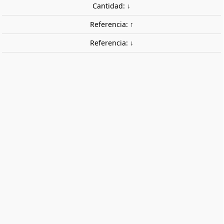
Cantidad: ↓
Referencia: ↑
Referencia: ↓
Cuchilla de modelismo. TRUMPETER
09908
Una cuchilla de modelismo con cinco hojas de distintos
tipos de corte.
8,95 €
Impuestos incluidos