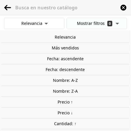
menu
0
Relevancia
Mostrar filtros
0
Inicio
Herramientas
Herramientas de mano
Herramientas de corte
Cu
Mostrar resultados
Relevancia
Borrar todos los filtros
Más vendidos
Fecha: ascendente
Fecha: descendente
Nombre: A-Z
Nombre: Z-A
Precio ↑
Precio ↓
Cantidad: ↑