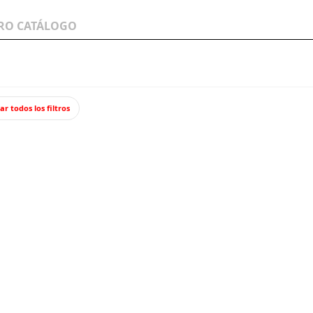
LOS A
WARGAMES Y
JUEGOS Y TCG
MINIATURAS
ar todos los filtros
rtos (troncos).
Árbole
SCENIC
Set de 14 tro
y sin pintar
y S32.
15,7