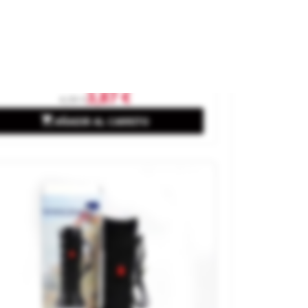
lmeras.
rca
GREEN STUFF WORLD
ferencia
521701
3,87 €
4,30 €

AÑADIR AL CARRITO