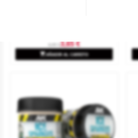
Arañas Grandes.
Pa
Marca
GREEN STUFF WORLD
Ma
Referencia
517971
Re
3,65 €
4,05 €

AÑADIR AL CARRITO