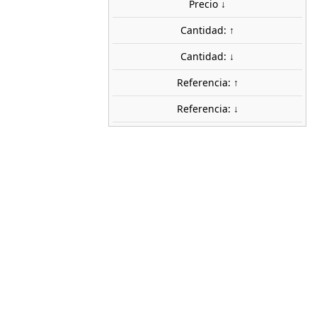
Precio ↓
uidos
Cantidad: ↑
share

favorite_border
AÑADIR AL CARRITO
Cantidad: ↓
Referencia: ↑
Referencia: ↓