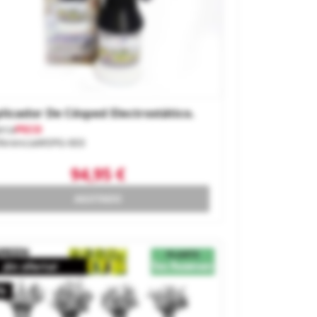
licador De Césped Electrostático.
rca
PECO
ferencia
WSPG-003
94,95 €
AGOTADO
¡En oferta!
%