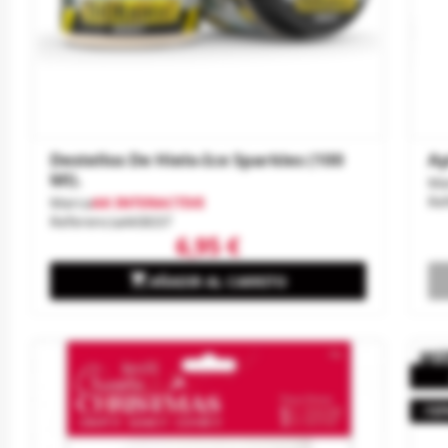
Destellos De Hielo-Ice Sparkles (100
Ap
Ml).
Ma
Re
Marca
AK INTERACTIVE
Referencia
AK8037
6,95 €

AÑADIR AL CARRITO
-10