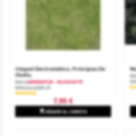
Césped Electrostático, Principios De
Ma
Otoño.
Ma
Re
Marca
MININATUR - SILHOUETTE
Referencia
006-33
7,95 €

AÑADIR AL CARRITO