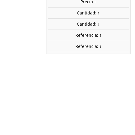
Precio ↓
share

favorite_border
AÑADIR AL CARRITO
Cantidad: ↑
Cantidad: ↓
Referencia: ↑
Referencia: ↓