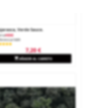
jarasca, Verde Sauce.
rca
HEKI
ferencia
1689
7,20 €

AÑADIR AL CARRITO