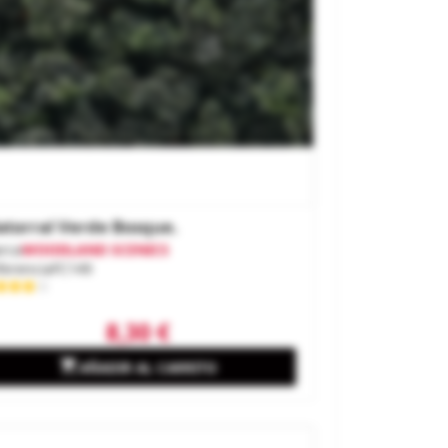
torral Verde Bosque.
rca
WOODLAND SCENICS
ferencia
FC149
8,30 €

AÑADIR AL CARRITO