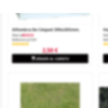
Alfombra De Césped 390x265mm.
Ho
Marca
BUSCH
Ma
Referencia
7291
Re
2,50 €

AÑADIR AL CARRITO