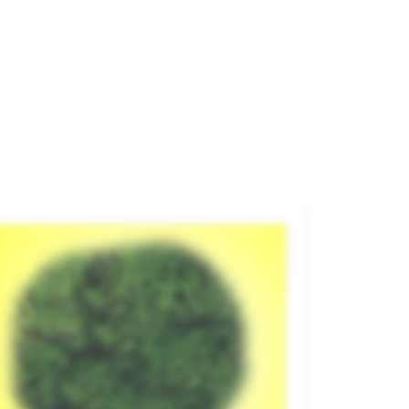
fombra, Hierba Salvaje.
rca
HEKI
ferencia
1840
14,70 €
AGOTADO