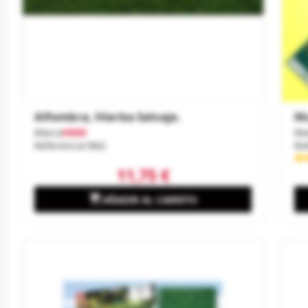
Alfombra, Hierba Salvaje.
Mu
Marca
HEKI
Ma
Referencia
1862
Re
11,75 €

AÑADIR AL CARRITO