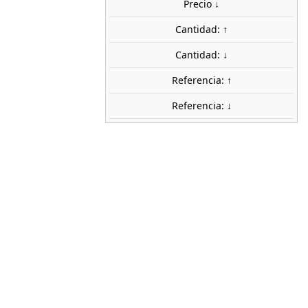
Precio ↓
share

favorite_border
AÑADIR AL CARRITO
Cantidad: ↑
Cantidad: ↓
Referencia: ↑
Referencia: ↓