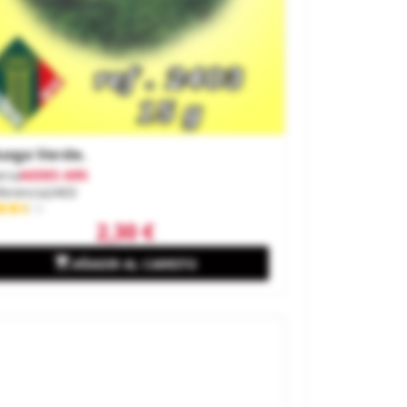
sgo Verde.
rca
AEDES ARS
ferencia
2403
2,30 €

AÑADIR AL CARRITO