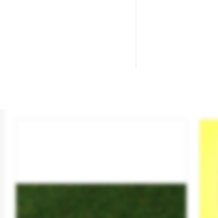
Musgo De Islandia Verde.
Al
Marca
BUSCH
Ma
Referencia
7102
Re
3,60 €

AÑADIR AL CARRITO