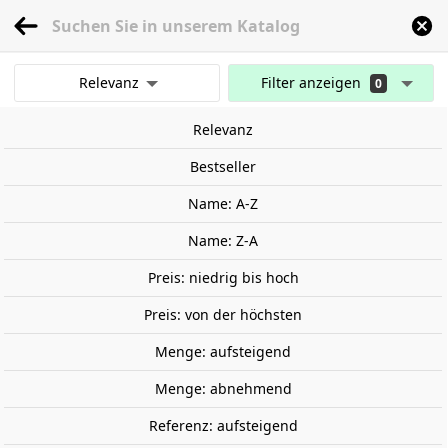
menu
0
Relevanz
Filter anzeigen
0
Anfang
Fahrzeuge skalieren
Maßstab 1:18
BMW M3, 2024.
Ergebnisse anzeigen
Relevanz
Alle Filter löschen
Bestseller
Name: A-Z
Name: Z-A
Preis: niedrig bis hoch
Preis: von der höchsten
Menge: aufsteigend
Menge: abnehmend
Referenz: aufsteigend