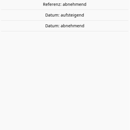
Referenz: abnehmend
Datum: aufsteigend
Datum: abnehmend
BMW M3, 2024. SOLIDO 1814302
BMW M3, 2024. Öffnen von Türen. Fahrzeug montiert
und lackiert.
57,95 €
Bruttopreis