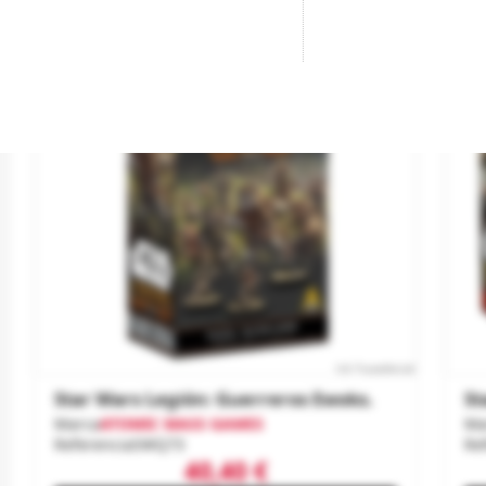
Star Wars Legión: Guerreros Ewoks.
St
Marca
ATOMIC MASS GAMES
Ma
Referencia
SWQ73
Re
40,40 €