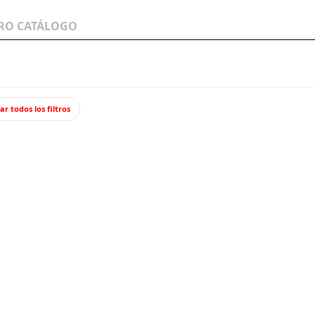
LOS A
WARGAMES Y
JUEGOS Y TCG
MINIATURAS
ar todos los filtros
Star Wars Legion: Logray y Wicket.
Star Wa
ATOMI
Logray
no co
“magia” por 
contra el
Im
26,9