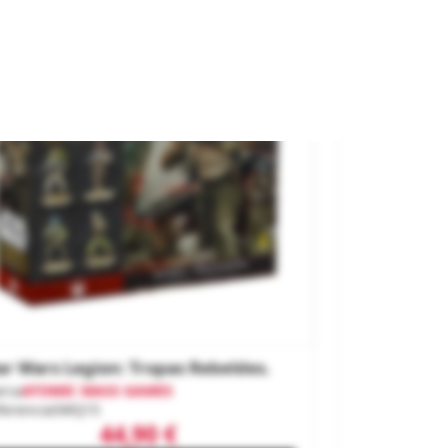
ar Wars Legion: Tropas Rebeldes.
rca
ATOMIC MASS GAMES
ferencia
SWQ15
44,90 €