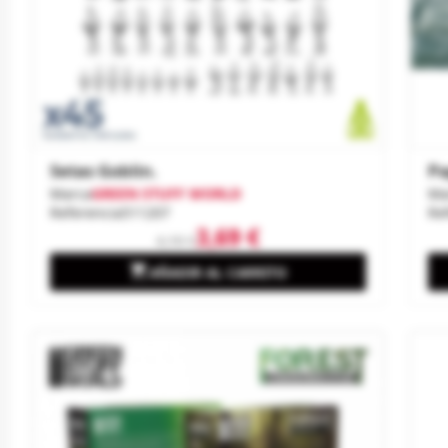
Setas Goblin.
Pa
Marca
GREEN STUFF WORLD
Ma
Referencia
511207
Re
3,69 €
4,10 €

AÑADIR AL CARRITO