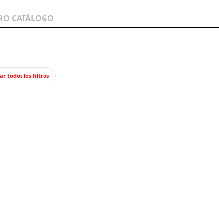
LOS A
WARGAMES Y
JUEGOS Y TCG
MINIATURAS
ar todos los filtros
.
Dosifi
Aplicador de 
flocado, ni fo
6,20
Impuestos incl