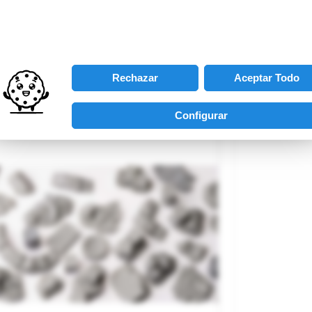
rca
NOCH
para tratar tus datos.
ferencia
08750
Encontrarás más detalles en nuestra
política de privacidad
.
8,50 €
AGOTADO
Rechazar
Aceptar Todo
Configurar