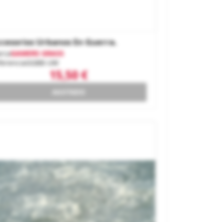
cesorios Urbanos En Guerra.
rca
GAMERS GRASS
ferencia
GGBB-UW
15,50 €
AGOTADO