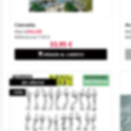
Cascada.
Ac
Marca
FALLER
Ma
Referencia
171814
Re
33,95 €

AÑADIR AL CARRITO
¡En oferta!
-10%