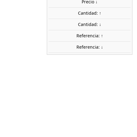
share

favorite_border
AÑADIR AL CARRITO
Precio ↓
Cantidad: ↑
Cantidad: ↓
Referencia: ↑
Referencia: ↓