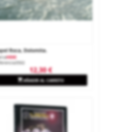
pel Roca, Dolomita.
rca
HEKI
ferencia
3502
12,30 €

AÑADIR AL CARRITO