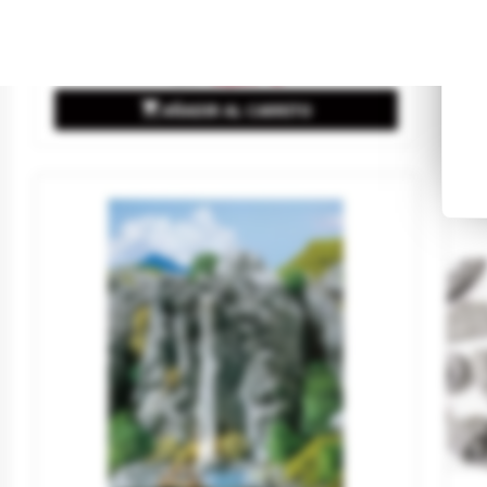
Marca
GREEN STUFF WORLD
Ma
Referencia
511245
Re
3,87 €
4,30 €

AÑADIR AL CARRITO